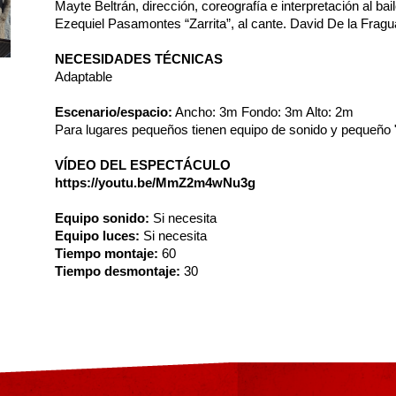
Mayte Beltrán, dirección, coreografía e interpretación al 
Ezequiel Pasamontes “Zarrita”, al cante. David De la Fragua,
NECESIDADES TÉCNICAS
Adaptable
Escenario/espacio:
Ancho: 3m Fondo: 3m Alto: 2m
Para lugares pequeños tienen equipo de sonido y pequeño "t
VÍDEO DEL ESPECTÁCULO
https://youtu.be/MmZ2m4wNu3g
Equipo sonido:
Si necesita
Equipo luces:
Si necesita
Tiempo montaje:
60
Tiempo desmontaje:
30