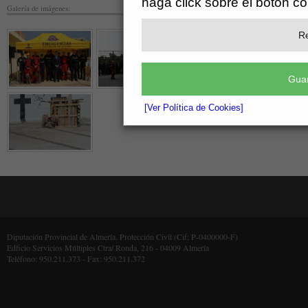
haga click sobre el botón c
Galería de imágenes:
Re
Guar
[Ver Política de Cookies]
Diputación Provincial de Almería. Protección Civil (Cif: P-0400000-F)
Edficio Servicios Múltiples Ctra/ Ronda, 216 - 04009 Almería
Teléfono: 950.211.373 - Fax: 950.211.372