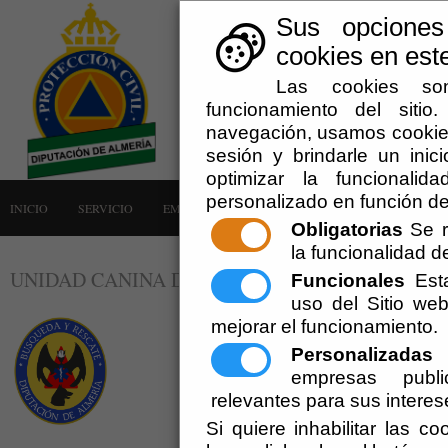
Sus opciones
cookies en este
Las cookies son
funcionamiento del siti
navegación, usamos cookies
sesión y brindarle un inici
optimizar la funcionalid
personalizado en función de
INICIO
SERVICIO
EMERGENCIAS
LA AGRUPACIÓN
AVISOS
Obligatorias
Se r
la funcionalidad del
UNIDAD CANINA DE BÚSQUEDA Y RESCATE (U
Funcionales
Esta
uso del Sitio w
mejorar el funcionamiento.
Personalizadas
E
empresas publi
relevantes para sus interes
Si quiere inhabilitar las c