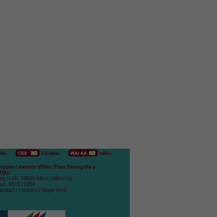
zora-Levante-Vélez. Para Recogida y
RSU.
ro, n.30, 04800 Albox (Almería)
Fax. 950121204
acidad
|
cookies
|
Mapa Web