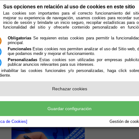
Sus opciones en relación al uso de cookies en este sitio
Las cookies son importantes para el correcto funcionamiento del siti
mejorar su experiencia de navegación, usamos cookies para recordar su
inicio de sesión y brindarle un inicio seguro, recopilar estadísticas para o
funcionalidad del sitio y ofrecerle contenido personalizado en func
Obligatorias
Se requieren estas cookies para permitir la funcionalidad
principal.
Funcionales
Estas cookies nos permiten analizar el uso del Sitio web,
que podamos medir y mejorar el funcionamiento.
Personalizadas
Estas cookies son utilizadas por empresas publicita
publicar anuncios relevantes para sus intereses.
ión
Quién Somos
 inhabilitar las cookies funcionales y/o personalizadas, haga click sobr
iente.
e encuentra aquí:
Inicio
/
/
Obtener Certificado Digital
Rechazar cookies
Guardar configuración
Pulse en la Imagen, para acc
Certificado Digital Reconoci
tica de Cookies]
Gestión de cooki
Virtual y poder realizar trámi