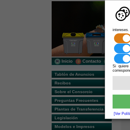
intereses.
Inicio
Contacto
Localizac
Si quiere
correspond
Usted s
Tablón de Anuncios
Recibos
Escuchar
Sobre el Consorcio
Preguntas Frecuentes
Plantas de Transferencia
[Ver Polí
Legislación
Modelos e Impresos