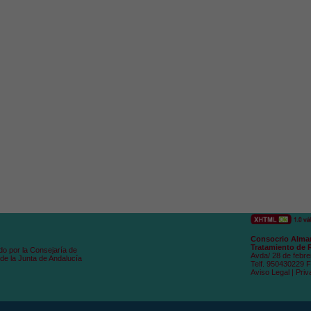
Consocrio Alman
Tratamiento de 
do por la Consejaría de
Avda/ 28 de febre
de la Junta de Andalucía
Telf. 950430229 
Aviso Legal
|
Priv