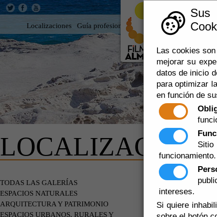
Sus
Cooki
Localizaciones
Guía profesional
Rodar en Almería
360
Las cookies son 
mejorar su expe
datos de inicio d
para optimizar la
en función de su
Obli
funci
Func
LOCALIZACIONE
Siti
funcionamiento.
Pers
publ
PLAYAS -
TODAS LAS GALERÍAS
intereses.
ESPACIOS NATURALES
ARQUITECTURA Y PATRIMONIO
Si quiere inhabi
ESPACIOS URBANOS, RURALES Y
sobre el botón c