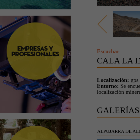
Escuchar
CALA LA 
Localización:
gps
Entorno:
Se encuen
localización miner
GALERÍAS
ALPUJARRA DE AL