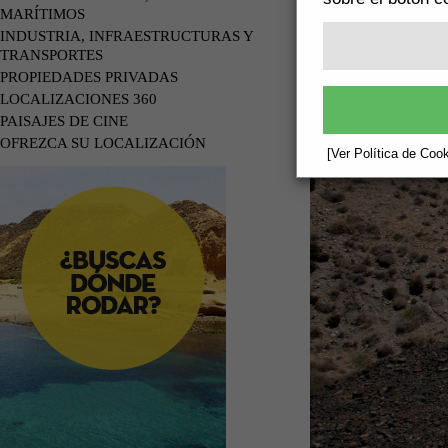
MARÍTIMOS
INDUSTRIA, INFRAESTRUCTURAS Y
TRANSPORTES
PROPIEDADES PRIVADAS
LOCALIZACIONES 360
PAISAJES DE CINE
OFREZCA SU LOCALIZACIÓN
[Ver Política de Cook