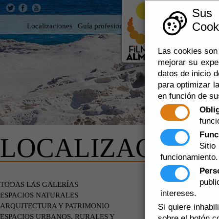
Sus
Cooki
Localizaciones
Guía profesional
Rodar en Almería
360
Las cookies son 
mejorar su expe
datos de inicio d
para optimizar la
en función de su
Obli
funci
Func
LOCALIZACIONE
Siti
funcionamiento.
Pers
publ
EDIFICIOS
TODAS LAS GALERÍAS
intereses.
ESPACIOS NATURALES
ARQUITECTURA Y PATRIMONIO
Si quiere inhabi
ESPACIOS URBANOS, RURALES Y
sobre el botón c