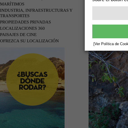
MARÍTIMOS
INDUSTRIA, INFRAESTRUCTURAS Y
TRANSPORTES
PROPIEDADES PRIVADAS
LOCALIZACIONES 360
PAISAJES DE CINE
OFREZCA SU LOCALIZACIÓN
[Ver Política de Cook