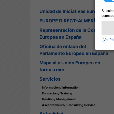
Unidad de Iniciativas Europeas
Si quier
correspo
EUROPE DIRECT-ALMERÍA
Representación de la Comisión
Europea en España
[Ver Po
Oficina de enlace del
Parlamento Europeo en España
Mapa «La Unión Europea en
torno a mí»
Servicios
Información / Information
Formación / Training
Gestión / Management
Asesoramiento / Consulting Service
Actualidad