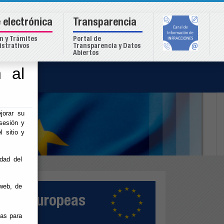
 electrónica
Transparencia
n y Trámites
Portal de
strativos
Transparencia y Datos
Abiertos
 al
o
jorar su
sesión y
l sitio y
idad del
web, de
ativas Europeas
ias para