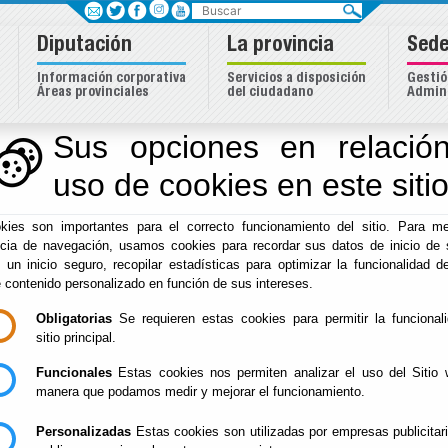
Buscar
Diputación
La provincia
Sede
Información corporativa
Servicios a disposición
Gestió
Áreas provinciales
del ciudadano
Admini
eas
Sus opciones en relación
uso de cookies en este siti
kies son importantes para el correcto funcionamiento del sitio. Para me
ncia de navegación, usamos cookies para recordar sus datos de inicio de 
e un inicio seguro, recopilar estadísticas para optimizar la funcionalidad de
e contenido personalizado en función de sus intereses.
Obligatorias
Se requieren estas cookies para permitir la funcional
Inicio
sitio principal.
Funcionales
Estas cookies nos permiten analizar el uso del Sitio 
manera que podamos medir y mejorar el funcionamiento.
Bienvenido al portal de Inici
Personalizadas
Estas cookies son utilizadas por empresas publicitar