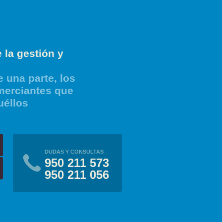
 la gestión y
 una parte, los
merciantes que
uéllos
DUDAS Y CONSULTAS
950 211 573
950 211 056