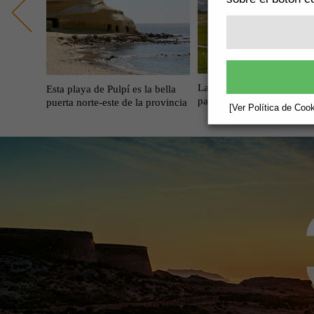
La altiplanicie de los Véle
 con gran
Esta playa de Pulpí es la bella
paisaje por descubrir
puerta norte-este de la provincia
[Ver Política de Cook