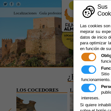
Sus
Cooki
Localizaciones
Guía profesional
Rodar en Almería
360
Las cookies son 
mejorar su expe
datos de inicio d
para optimizar la
en función de su
Obli
funci
Func
Siti
¿BUSCAS L
funcionamiento.
Pers
OS
LOS COCEDORES
LA ALTIPLANICI
publ
intereses.
Si quiere inhabi
sobre el botón c