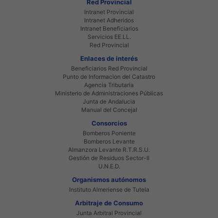
Red Provincial
Intranet Provincial
Intranet Adheridos
Intranet Beneficiarios
Servicios EE.LL.
Red Provincial
Enlaces de interés
Beneficiarios Red Provincial
Punto de Informacion del Catastro
Agencia Tributaria
Ministerio de Administraciones Públicas
Junta de Andalucia
Manual del Concejal
Consorcios
Bomberos Poniente
Bomberos Levante
Almanzora Levante R.T.R.S.U.
Gestión de Residuos Sector-II
U.N.E.D.
Organismos autónomos
Instituto Almeriense de Tutela
Arbitraje de Consumo
Junta Arbitral Provincial