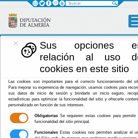
Buscar
×
Red Provincial
Sus opciones e
relación al uso d
de Almería
cookies en este sitio
Las cookies son importantes para el correcto funcionamiento del sit
Menú RPC
Para mejorar su experiencia de navegación, usamos cookies para recor
sus datos de inicio de sesión y brindarle un inicio seguro, recopi
Inicio
- INFORMACIÓN GENERAL CALENDARIO, FECHA Y
estadísticas para optimizar la funcionalidad del sitio y ofrecerle conten
HORA OFICIAL SEDE
personalizado en función de sus intereses.
Obligatorias
Se requieren estas cookies para permitir 
INFORMACIÓN
funcionalidad del sitio principal.
GENERAL
Funcionales
Estas cookies nos permiten analizar el u