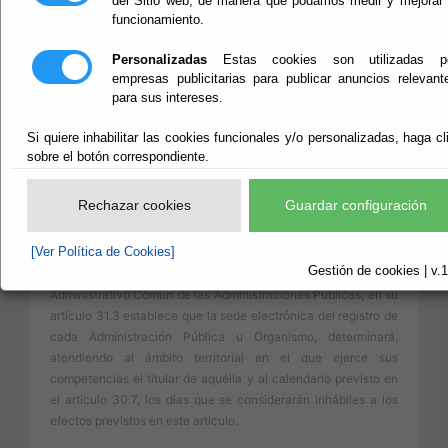
del Sitio web, de manera que podamos medir y mejorar 
funcionamiento.
CALENDARIO,
Personalizadas
Estas cookies son utilizadas p
FECHA Y HORA
empresas publicitarias para publicar anuncios relevant
para sus intereses.
OFICIAL SEDE
Si quiere inhabilitar las cookies funcionales y/o personalizadas, haga cl
sobre el botón correspondiente.
Rechazar cookies
Guardar configuración
CALENDARIO
[Ver Política de Cookies]
Gestión de cookies | v.1
La Ley 39/2015, de 1 de octubre, del Procedimiento
Administrativo Común de las Administraciones Públicas, en su
artículo 31.3 establece que la sede electrónica del registro de
cada Administración Pública u Organismo, determinará,
atendiendo al ámbito territorial en el que ejerce sus
competencias el titular de aquélla y al calendario previsto en
el artículo 30.7, los días que se considerarán inhábiles a los
efectos previstos en este artículo.