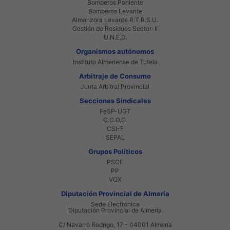
Bomberos Poniente
Bomberos Levante
Almanzora Levante R.T.R.S.U.
Gestión de Residuos Sector-II
U.N.E.D.
Organismos autónomos
Instituto Almeriense de Tutela
Arbitraje de Consumo
Junta Arbitral Provincial
Secciones Sindicales
FeSP-UGT
C.C.O.O.
CSI-F
SEPAL
Grupos Políticos
PSOE
PP
VOX
Diputación Provincial de Almería
Sede Electrónica
Diputación Provincial de Almería
C/ Navarro Rodrigo, 17 - 04001 Almería