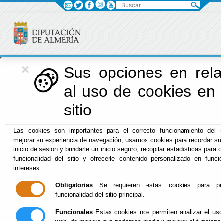
Buscar
×
Diputación
Sus opciones en rela
al uso de cookies en
Menú Diputación
sitio
Inicio
-
Diputación
- INFORMACIÓN GENERAL CENTROS
Las cookies son importantes para el correcto funcionamiento del s
DIPUTACIÓN
mejorar su experiencia de navegación, usamos cookies para recordar su
inicio de sesión y brindarle un inicio seguro, recopilar estadísticas para 
INFORMACIÓN
funcionalidad del sitio y ofrecerle contenido personalizado en func
intereses.
GENERAL
Obligatorias
Se requieren estas cookies para per
funcionalidad del sitio principal.
CENTROS
Funcionales
Estas cookies nos permiten analizar el uso