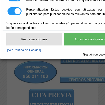
web, de manera que podamos medir y mejorar el funciona
DIPUTACIÓN
Personalizadas
Estas cookies son utilizadas por 
publicitarias para publicar anuncios relevantes para sus i
Escuchar
Si quiere inhabilitar las cookies funcionales y/o personalizadas, haga cli
Direcciones de Centros y
botón correspondiente.
Oficinas de la Diputación de
Rechazar cookies
Guardar configuraci
Almería y sus teléfonos de
Contacto
[Ver Política de Cookies]
Gestión de cooki