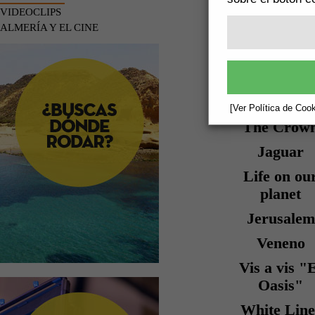
TITULO
VIDEOCLIPS
ORIGINA
ALMERÍA Y EL CINE
The Man W
Fell to Ear
[Ver Política de Cook
The Crow
Jaguar
Life on ou
planet
Jerusalem
Veneno
Vis a vis "
Oasis"
White Line