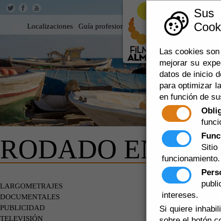
Sus
Cooki
Localizaciones
Guía profesional
Rodar en Almería
360
Las cookies son 
mejorar su expe
datos de inicio d
para optimizar la
en función de su
Obli
funci
Func
RODADO EN AL
Siti
funcionamiento.
Pers
Escuchar
publ
LARGOMETRAJES
TELEVISI
intereses.
DOCUMENTALES
PUBLICIDAD
Si quiere inhabi
TELEVISIÓN
sobre el botón c