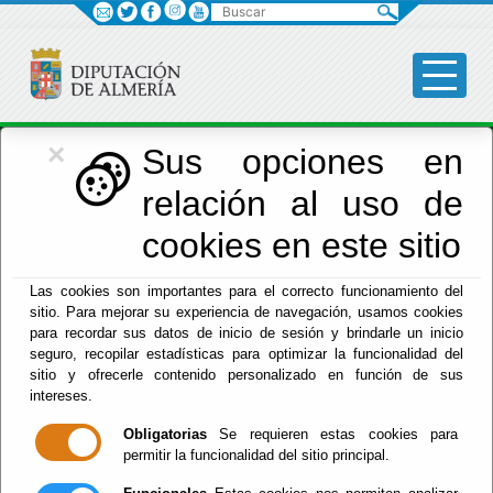
Buscar
×
Economía
Sus opciones en
relación al uso de
Menú Hacienda
cookies en este sitio
Inicio
-
Hacienda
-
Las cookies son importantes para el correcto funcionamiento del
El documento con referencia
DP-SPGTR-
sitio. Para mejorar su experiencia de navegación, usamos cookies
PAGARTRIBUTOS-XX
no existe.
para recordar sus datos de inicio de sesión y brindarle un inicio
seguro, recopilar estadísticas para optimizar la funcionalidad del
sitio y ofrecerle contenido personalizado en función de sus
intereses.
Obligatorias
Se requieren estas cookies para
Red Provincial
permitir la funcionalidad del sitio principal.
Intranet Provincial
Intranet Adheridos