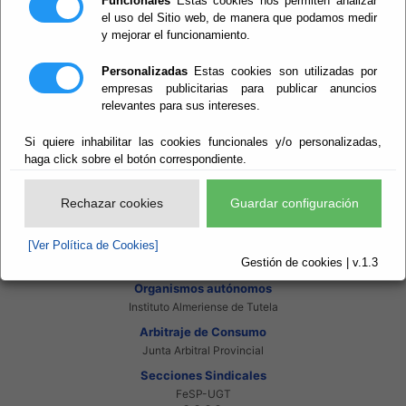
Funcionales
Estas cookies nos permiten analizar
Intranet Beneficiarios
el uso del Sitio web, de manera que podamos medir
Servicios EE.LL.
y mejorar el funcionamiento.
Red Provincial
Enlaces de interés
Personalizadas
Estas cookies son utilizadas por
Beneficiarios Red Provincial
empresas publicitarias para publicar anuncios
Punto de Informacion del Catastro
relevantes para sus intereses.
Agencia Tributaria
Ministerio de Administraciones Públicas
Si quiere inhabilitar las cookies funcionales y/o personalizadas,
Junta de Andalucia
Manual del Concejal
haga click sobre el botón correspondiente.
Consorcios
Bomberos Poniente
Rechazar cookies
Guardar configuración
Bomberos Levante
Almanzora Levante R.T.R.S.U.
[Ver Política de Cookies]
Gestión de Residuos Sector-II
Gestión de cookies | v.1.3
U.N.E.D.
Organismos autónomos
Instituto Almeriense de Tutela
Arbitraje de Consumo
Junta Arbitral Provincial
Secciones Sindicales
FeSP-UGT