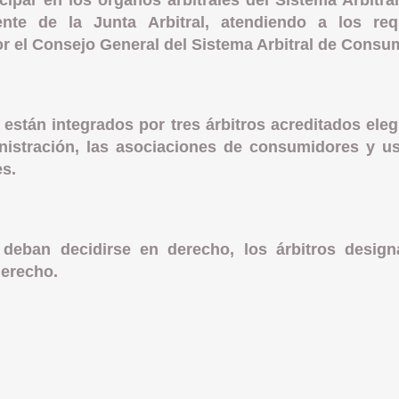
icipar en los órganos arbitrales del Sistema Arbit
ente de la Junta Arbitral, atendiendo a los req
or el Consejo General del Sistema Arbitral de Consu
s están integrados por tres árbitros acreditados ele
nistración, las asociaciones de consumidores y us
es.
 deban decidirse en derecho, los árbitros design
derecho.