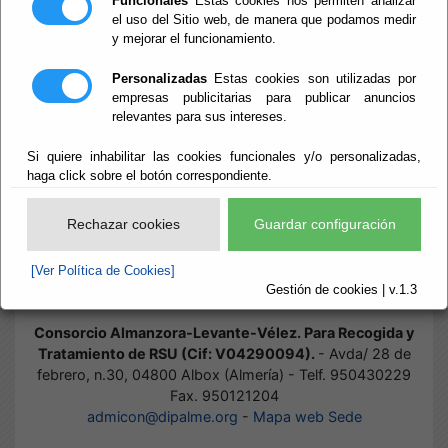
Funcionales
Estas cookies nos permiten analizar
el uso del Sitio web, de manera que podamos medir
y mejorar el funcionamiento.
Inicio
- Normas
Normas
Personalizadas
Estas cookies son utilizadas por
empresas publicitarias para publicar anuncios
relevantes para sus intereses.
Si quiere inhabilitar las cookies funcionales y/o personalizadas,
Suscripciones
haga click sobre el botón correspondiente.
Estatutos
Rechazar cookies
Guardar configuración
Ordenanzas
[Ver Política de Cookies]
Gestión de cookies | v.1.3
Consorcio Almanzora-Levante-Vélez. Para Recogida y
Tratamiento de RSU (Cif: V04290094).
- Avda/ 28 de
febrero, n.30, 04800 Albox (Almería) - Telf. 950430229
Fax. 950121204
admicon@dipalme.org
-
Mapa web Sede