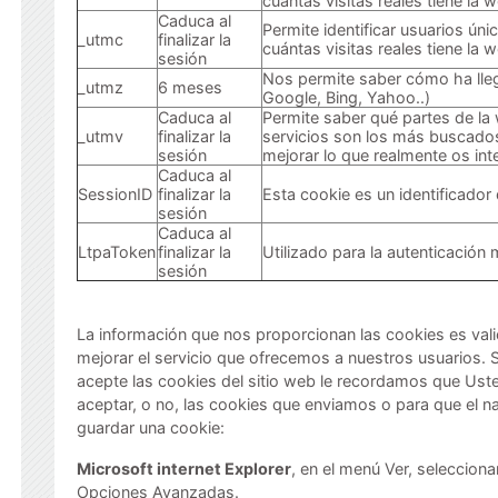
cuántas visitas reales tiene la 
Caduca al
Permite identificar usuarios ún
_utmc
finalizar la
cuántas visitas reales tiene la 
sesión
Nos permite saber cómo ha lle
_utmz
6 meses
Google, Bing, Yahoo..)
Caduca al
Permite saber qué partes de la
_utmv
finalizar la
servicios son los más buscad
sesión
mejorar lo que realmente os int
Caduca al
SessionID
finalizar la
Esta cookie es un identificador
sesión
Caduca al
LtpaToken
finalizar la
Utilizado para la autenticación 
sesión
La información que nos proporcionan las cookies es val
mejorar el servicio que ofrecemos a nuestros usuarios
acepte las cookies del sitio web le recordamos que Ust
aceptar, o no, las cookies que enviamos o para que el n
guardar una cookie:
Microsoft internet Explorer
, en el menú Ver, seleccion
Opciones Avanzadas.