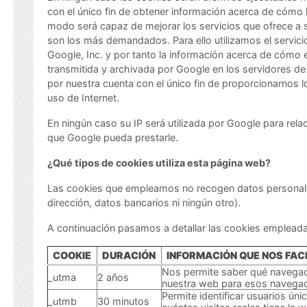
con el único fin de obtener información acerca de cómo l
modo será capaz de mejorar los servicios que ofrece a s
son los más demandados. Para ello utilizamos el servicio
Google, Inc. y por tanto la información acerca de cómo 
transmitida y archivada por Google en los servidores de
por nuestra cuenta con el único fin de proporcionarnos lo
uso de Internet.
En ningún caso su IP será utilizada por Google para rela
que Google pueda prestarle.
¿Qué tipos de cookies utiliza esta página web?
Las cookies que empleamos no recogen datos personale
dirección, datos bancarios ni ningún otro).
A continuación pasamos a detallar las cookies empleada
COOKIE
DURACIÓN
INFORMACIÓN QUE NOS FACI
Nos permite saber qué navegad
_utma
2 años
nuestra web para esos navega
Permite identificar usuarios ún
_utmb
30 minutos