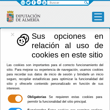
Buscar
×
Diputación
Sus opciones en
relación al uso de
Menú Diputación
cookies en este sitio
Inicio
-
Diputación
- Organigrama de la Diputación de
Las cookies son importantes para el correcto funcionamiento del
Almería
sitio. Para mejorar su experiencia de navegación, usamos cookies
para recordar sus datos de inicio de sesión y brindarle un inicio
Organigrama de la
seguro, recopilar estadísticas para optimizar la funcionalidad del
sitio y ofrecerle contenido personalizado en función de sus
Diputación de
intereses.
Obligatorias
Se requieren estas cookies para
Almería
permitir la funcionalidad del sitio principal.