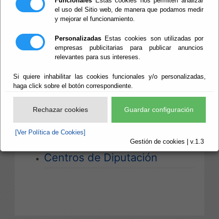
Funcionales
Estas cookies nos permiten analizar
el uso del Sitio web, de manera que podamos medir
y mejorar el funcionamiento.
Escuchar
Información de Organigrama y
Personalizadas
Estas cookies son utilizadas por
Organización de la Diputación:
empresas publicitarias para publicar anuncios
relevantes para sus intereses.
Organigrama
Si quiere inhabilitar las cookies funcionales y/o personalizadas,
haga click sobre el botón correspondiente.
Organización de la Diputación
Rechazar cookies
Guardar configuración
Estructura y Servicios
[Ver Política de Cookies]
Gestión de cookies | v.1.3
Centros de Diputación