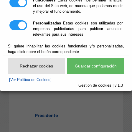
Funcionales
Estas cookies nos permiten analizar
Partido Popular
el uso del Sitio web, de manera que podamos medir
y mejorar el funcionamiento.
José Antonio García
Personalizadas
Estas cookies son utilizadas por
Alcaina
empresas publicitarias para publicar anuncios
relevantes para sus intereses.
Si quiere inhabilitar las cookies funcionales y/o personalizadas,
haga click sobre el botón correspondiente.
Rechazar cookies
Guardar configuración
[Ver Política de Cookies]
Gestión de cookies | v.1.3
Presidente