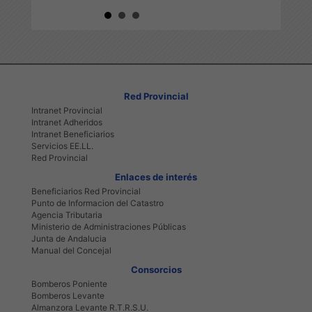
RUAS Y
TURÍSTICO DEPORTIVO
ACTIVA 2026
2026
Red Provincial
Intranet Provincial
Intranet Adheridos
Intranet Beneficiarios
Servicios EE.LL.
Red Provincial
Enlaces de interés
Beneficiarios Red Provincial
Punto de Informacion del Catastro
Agencia Tributaria
Ministerio de Administraciones Públicas
Junta de Andalucia
Manual del Concejal
Consorcios
Bomberos Poniente
Bomberos Levante
Almanzora Levante R.T.R.S.U.