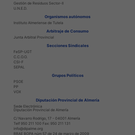
Gestión de Residuos Sector-II
U.N.E.D.
Organismos autónomos
Instituto Almeriense de Tutela
Arbitraje de Consumo
Junta Arbitral Provincial
Secciones Sindicales
FeSP-UGT
C.C.O.O.
CSI-F
SEPAL
Grupos Políticos
PSOE
PP
VOX
Diputación Provincial de Almería
Sede Electrónica
Diputación Provincial de Almería
C/ Navarro Rodrigo, 17 - 04001 Almería
Telf 950 211 100 Fax: 950 211 131
info@dipalme.org
RRAE BOPA núm 57 de 24 de marzo de 2009