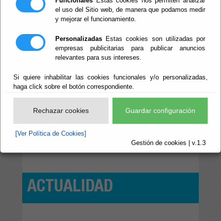
Funcionales
Estas cookies nos permiten analizar
el uso del Sitio web, de manera que podamos medir
y mejorar el funcionamiento.
Personalizadas
Estas cookies son utilizadas por
empresas publicitarias para publicar anuncios
relevantes para sus intereses.
3/08/2026
2/08/2026
Si quiere inhabilitar las cookies funcionales y/o personalizadas,
ará su
Yare Corcera y María Reyes se
Laujar acoge
haga click sobre el botón correspondiente.
s a las
proclaman vencedores de la
Timolina’ pa
n
Travesía de la Isla de San Juan de
y la salud m
los Terreros de ‘Almería Activa’
Rechazar cookies
Guardar configuración
[Ver Política de Cookies]
Ver noticia
Gestión de cookies | v.1.3
ACTUALIDAD