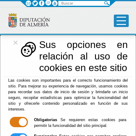
Buscar
×
Diputación
Sus opciones en
relación al uso de
Menú Diputación
cookies en este sitio
Inicio
-
Diputación
- CANAL DE INFORMACIÓN DE
Las cookies son importantes para el correcto funcionamiento del
INFRACCIONES
sitio. Para mejorar su experiencia de navegación, usamos cookies
para recordar sus datos de inicio de sesión y brindarle un inicio
CANAL DE
seguro, recopilar estadísticas para optimizar la funcionalidad del
sitio y ofrecerle contenido personalizado en función de sus
INFORMACIÓN DE
intereses.
Obligatorias
Se requieren estas cookies para
INFRACCIONES
permitir la funcionalidad del sitio principal.