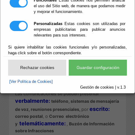
Funcionales
Estas cookies nos permiten analizar
el uso del Sitio web, de manera que podamos medir
y mejorar el funcionamiento.
Escuchar
Este
Canal
nace de la obligación legal, establecida
Personalizadas
Estas cookies son utilizadas por
por la Ley 2/2023, de ofrecer mecanismos para:
empresas publicitarias para publicar anuncios
relevantes para sus intereses.
- posibilitar que la ciudadanía pueda poner en
conocimiento de la Diputación de Almería
Si quiere inhabilitar las cookies funcionales y/o personalizadas,
determinadas infracciones penales o
haga click sobre el botón correspondiente.
administrativas graves o muy graves.
Rechazar cookies
Guardar configuración
- proteger a las personas que las detecten en el
contexto laboral de esta organización y las
[Ver Política de Cookies]
comuniquen a través de dicho Canal.
Gestión de cookies | v.1.3
Las comunicaciones se pueden presentar
verbalmente:
teléfono, sistemas de mensajería
escrito:
de voz, reuniones presenciales,
por
correo postal
,
o
Correo electrónico
telemáticamente:
y
,
Buzón de Información
sobre Infracciones