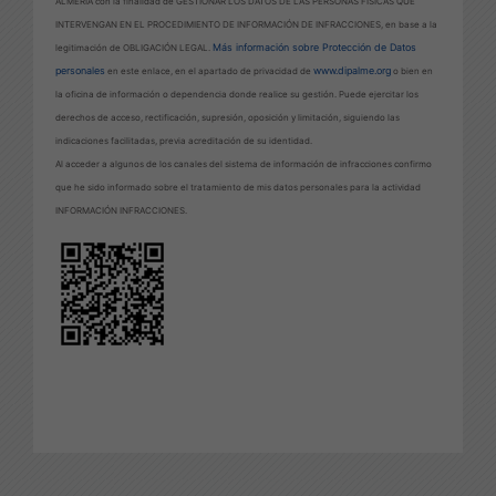
ALMERÍA con la finalidad de GESTIONAR LOS DATOS DE LAS PERSONAS FÍSICAS QUE
INTERVENGAN EN EL PROCEDIMIENTO DE INFORMACIÓN DE INFRACCIONES, en base a la
Más información sobre Protección de Datos
legitimación de OBLIGACIÓN LEGAL.
personales
www.dipalme.org
en este enlace, en el apartado de privacidad de
o bien en
la oficina de información o dependencia donde realice su gestión. Puede ejercitar los
derechos de acceso, rectificación, supresión, oposición y limitación, siguiendo las
indicaciones facilitadas, previa acreditación de su identidad.
Al acceder a algunos de los canales del sistema de información de infracciones confirmo
que he sido informado sobre el tratamiento de mis datos personales para la actividad
INFORMACIÓN INFRACCIONES.