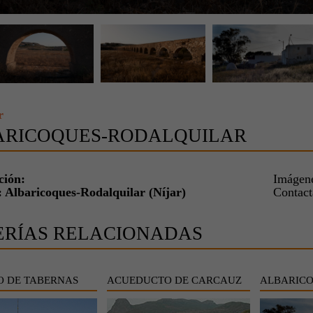
r
ARICOQUES-RODALQUILAR
ción:
Imágene
 Albaricoques-Rodalquilar (Níjar)
Contac
ERÍAS RELACIONADAS
O DE TABERNAS
ACUEDUCTO DE CARCAUZ
ALBARIC