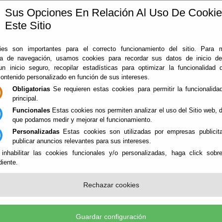
Sus Opciones En Relación Al Uso De Cooki
Este Sitio
ía
360
Almería
Rodado en Almería
Noticias
Con
es son importantes para el correcto funcionamiento del sitio. Para 
ia de navegación, usamos cookies para recordar sus datos de inicio d
 un inicio seguro, recopilar estadísticas para optimizar la funcionalidad d
contenido personalizado en función de sus intereses.
Obligatorias
Se requieren estas cookies para permitir la funcionalidad
principal.
Funcionales
Estas cookies nos permiten analizar el uso del Sitio web,
que podamos medir y mejorar el funcionamiento.
Personalizadas
Estas cookies son utilizadas por empresas publicita
NES
publicar anuncios relevantes para sus intereses.
 inhabilitar las cookies funcionales y/o personalizadas, haga click sobr
iente.
ICIOS SINGULARES - PATRIMONIO
Rechazar cookies
Guardar configuración