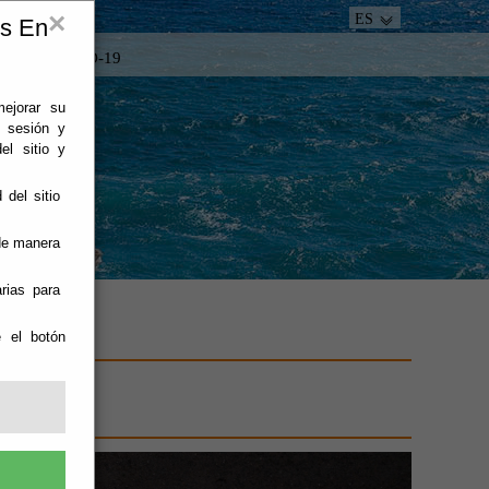
×
ES
es En
tacto
COVID-19
mejorar su
e sesión y
el sitio y
 del sitio
 de manera
rias para
e el botón