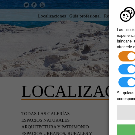
Localizaciones
Guía profesional
Rodar en Almer
Las cooki
experienc
brindarle
ofrecerle 
LOCALIZACIO
Si quiere
correspond
EDIF
TODAS LAS GALERÍAS
ESPACIOS NATURALES
ARQUITECTURA Y PATRIMONIO
ESPACIOS URBANOS, RURALES Y