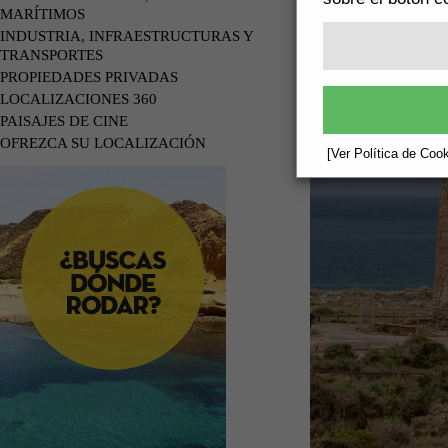
MARÍTIMOS
INDUSTRIA, INFRAESTRUCTURAS Y
TRANSPORTES
PROPIEDADES PRIVADAS
LOCALIZACIONES 360
PAISAJES DE CINE
OFREZCA SU LOCALIZACIÓN
[Ver Política de Cook