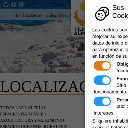
Sus
Cooki
Localizaciones
Guía profesional
Rodar en Almería
360
Las cookies son 
mejorar su expe
datos de inicio d
para optimizar la
en función de su
Obli
funci
Func
LOCALIZACIONE
Siti
funcionamiento.
Pers
publ
ESPACIOS
TODAS LAS GALERÍAS
PLAYAS.O
intereses.
ESPACIOS NATURALES
ARQUITECTURA Y PATRIMONIO
Si quiere inhabi
ESPACIOS URBANOS, RURALES Y
sobre el botón c