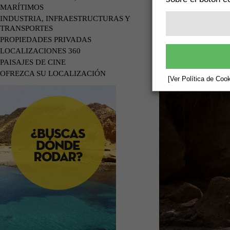
MARÍTIMOS
INDUSTRIA, INFRAESTRUCTURAS Y
TRANSPORTES
PROPIEDADES PRIVADAS
LOCALIZACIONES 360
PAISAJES DE CINE
OFREZCA SU LOCALIZACIÓN
[Ver Política de Cook