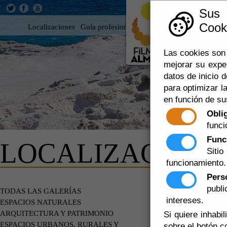
Sus
Cooki
Localizaciones
Guía profesional
Rodar en Almería
360
Las cookies son 
mejorar su expe
datos de inicio d
para optimizar la
en función de su
Obli
funci
Func
LOCALIZACIONE
Siti
funcionamiento.
Pers
publ
ESPACIOS 
TODAS LAS GALERÍAS
intereses.
ESPACIOS NATURALES
ARQUITECTURA Y PATRIMONIO
Si quiere inhabi
ESPACIOS URBANOS, RURALES Y
sobre el botón c