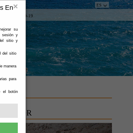
×
ES
es En
tacto
COVID-19
mejorar su
e sesión y
el sitio y
 del sitio
 de manera
rias para
e el botón
INTERIOR