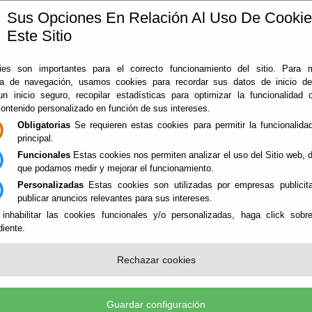
Sus Opciones En Relación Al Uso De Cooki
Este Sitio
ía
360
Almería
Rodado en Almería
Noticias
Con
es son importantes para el correcto funcionamiento del sitio. Para 
ia de navegación, usamos cookies para recordar sus datos de inicio d
 un inicio seguro, recopilar estadísticas para optimizar la funcionalidad d
contenido personalizado en función de sus intereses.
Obligatorias
Se requieren estas cookies para permitir la funcionalidad
principal.
Funcionales
Estas cookies nos permiten analizar el uso del Sitio web,
que podamos medir y mejorar el funcionamiento.
Personalizadas
Estas cookies son utilizadas por empresas publicita
NES
publicar anuncios relevantes para sus intereses.
 inhabilitar las cookies funcionales y/o personalizadas, haga click sobr
iente.
CIOS NATURALES - ESPACIOS DE 
Rechazar cookies
Guardar configuración