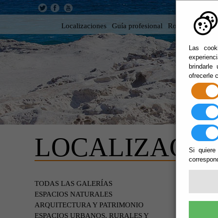
Localizaciones
Guía profesional
Rodar en Almer
Las cooki
experienc
brindarle
ofrecerle 
LOCALIZACIO
Si quiere
correspond
ESPA
TODAS LAS GALERÍAS
ESPACIOS NATURALES
ARQUITECTURA Y PATRIMONIO
ESPACIOS URBANOS, RURALES Y