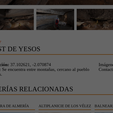
r
T DE YESOS
ción:
37.102621, -2.070874
Imágene
:
Se encuentra entre montañas, cercano al pueblo
Contac
s.
ERÍAS RELACIONADAS
RA DE ALMERÍA
ALTIPLANICIE DE LOS VÉLEZ
BALNEARI